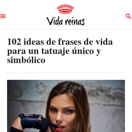
S
S
k
E
A
i
R
p
102 ideas de frases de vida
C
H
para un tatuaje único y
t
simbólico
o
C
o
n
t
e
n
t