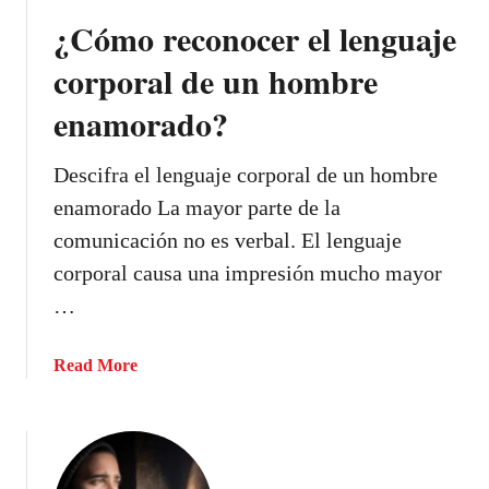
m
t
¿Cómo reconocer el lenguaje
b
a
o
corporal de un hombre
s
l
a
enamorado?
o
u
s
n
d
Descifra el lenguaje corporal de un hombre
a
e
enamorado La mayor parte de la
m
a
u
comunicación no es verbal. El lenguaje
m
j
corporal causa una impresión mucho mayor
o
e
r
…
r
:
d
a
Read More
e
b
c
o
i
u
r
t
i