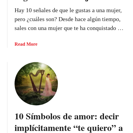
o
Hay 10 señales de que le gustas a una mujer,
?
pero ¿cuáles son? Desde hace algún tiempo,
sales con una mujer que te ha conquistado …
a
Read More
b
o
u
t
É
s
t
a
s
10 Símbolos de amor: decir
s
o
implícitamente “te quiero” a
n