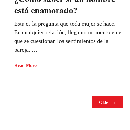
a
está enamorado?
b
e
Esta es la pregunta que toda mujer se hace.
s
En cualquier relación, llega un momento en el
s
i
que se cuestionan los sentimientos de la
e
pareja. …
s
t
a
Read More
á
b
s
o
e
u
n
t
a
¿
m
Older →
C
o
ó
r
m
a
o