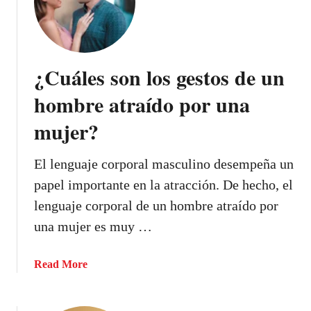
n
o
o
l
q
e
u
g
¿Cuáles son los gestos de un
i
a
e
e
hombre atraído por una
r
n
e
mujer?
a
p
m
e
o
El lenguaje corporal masculino desempeña un
r
r
papel importante en la atracción. De hecho, el
d
a
lenguaje corporal de un hombre atraído por
e
d
r
una mujer es muy …
o
t
:
e
1
a
Read More
2
b
s
o
e