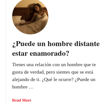
u
ñ
t
a
¿
l
C
e
u
s
á
d
l
¿Puede un hombre distante
e
e
a
s
estar enamorado?
t
s
r
o
Tienes una relación con un hombre que te
a
n
c
gusta de verdad, pero sientes que se está
l
c
o
alejando de ti. ¿Qué le ocurre? ¿Puede un
i
s
hombre …
ó
g
n
e
a
Read More
e
s
b
n
t