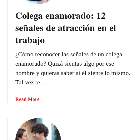
ñ
Colega enamorado: 12
a
l
señales de atracción en el
e
trabajo
s
d
e
¿Cómo reconocer las señales de un colega
q
enamorado? Quizá sientas algo por ese
u
hombre y quieras saber si él siente lo mismo.
e
Tal vez te …
u
n
h
a
Read More
o
b
m
o
b
u
r
t
e
C