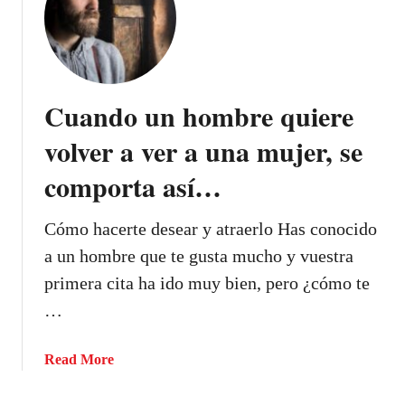
¿
m
C
p
ó
l
m
í
o
c
Cuando un hombre quiere
r
i
e
volver a ver a una mujer, se
t
c
a
comporta así…
o
m
n
e
o
Cómo hacerte desear y atraerlo Has conocido
n
c
a un hombre que te gusta mucho y vuestra
t
e
e
primera cita ha ido muy bien, pero ¿cómo te
r
“
…
e
t
l
e
l
a
Read More
q
e
b
u
n
o