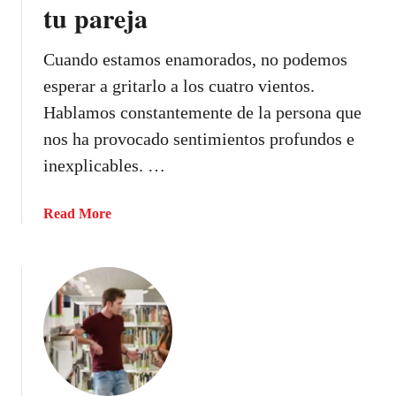
tu pareja
1
0
s
Cuando estamos enamorados, no podemos
e
esperar a gritarlo a los cuatro vientos.
ñ
Hablamos constantemente de la persona que
a
nos ha provocado sentimientos profundos e
l
e
inexplicables. …
s
d
a
Read More
e
b
q
o
u
u
e
t
l
1
e
0
g
S
u
í
s