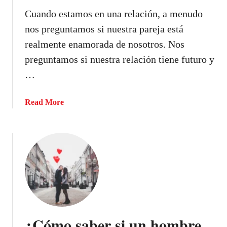
u
Cuando estamos en una relación, a menudo
j
nos preguntamos si nuestra pareja está
e
realmente enamorada de nosotros. Nos
r
,
preguntamos si nuestra relación tiene futuro y
s
…
e
c
a
Read More
o
b
m
o
p
u
o
t
r
¿
t
C
a
ó
a
m
s
o
í
¿Cómo saber si un hombre
s
…