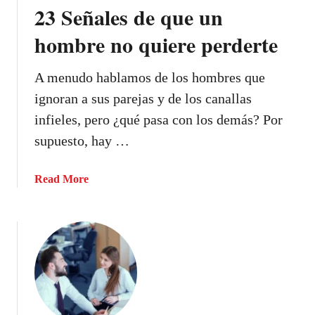
23 Señales de que un
hombre no quiere perderte
A menudo hablamos de los hombres que
ignoran a sus parejas y de los canallas
infieles, pero ¿qué pasa con los demás? Por
supuesto, hay …
a
Read More
b
o
u
t
2
3
S
e