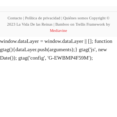
d
s
o
a
?
b
Contacto | Política de privacidad | Quiénes somos Copyright ©
e
2023 La Vida De las Reinas | Bamboo on Trellis Framework by
r
Mediavine
s
window.dataLayer = window.dataLayer || []; function
i
u
gtag(){dataLayer.push(arguments);} gtag('js', new
n
Date()); gtag('config', 'G-EWBMP4F59M');
h
o
m
b
r
e
e
s
t