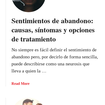
a
q
u
Sentimientos de abandono:
e
s
causas, síntomas y opciones
d
de tratamiento
e
a
n
No siempre es fácil definir el sentimiento de
s
abandono pero, por decirlo de forma sencilla,
i
puede describirse como una neurosis que
e
lleva a quien la …
d
a
d
a
Read More
,
b
l
o
o
u
s