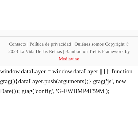
o
s
u
t
t
a
¿
s
S
s
u
o
Contacto | Política de privacidad | Quiénes somos Copyright ©
h
n
2023 La Vida De las Reinas | Bamboo on Trellis Framework by
o
l
Mediavine
m
a
b
window.dataLayer = window.dataLayer || []; function
s
r
1
gtag(){dataLayer.push(arguments);} gtag('js', new
e
0
Date()); gtag('config', 'G-EWBMP4F59M');
t
t
i
é
e
c
n
n
e
i
m
c
i
a