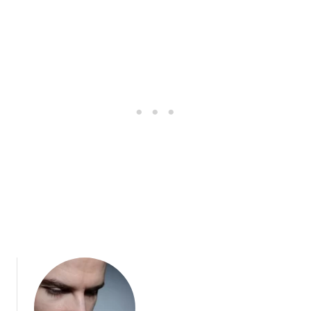
c
i
u
o
e
i
s
n
l
d
t
i
e
o
z
u
a
n
r
h
a
o
u
m
n
b
h
r
o
e
m
q
b
u
r
e
e
t
q
i
u
e