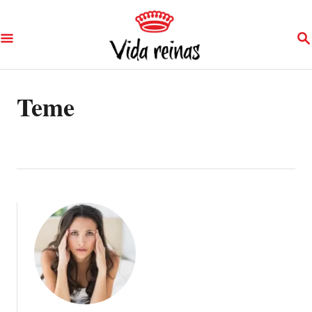
S
S
k
E
A
i
R
p
C
Teme
H
t
o
C
o
n
t
e
n
t