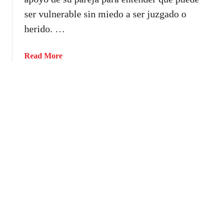
l
o
s
ser vulnerable sin miedo a ser juzgado o
a
m
y
herido. …
s
p
o
c
o
p
o
a
Read More
r
c
s
b
t
i
a
o
a
o
s
u
m
n
t
i
e
¿
e
s
C
n
d
ó
t
e
m
o
t
o
s
r
t
t
a
r
í
t
a
p
a
n
i
m
q