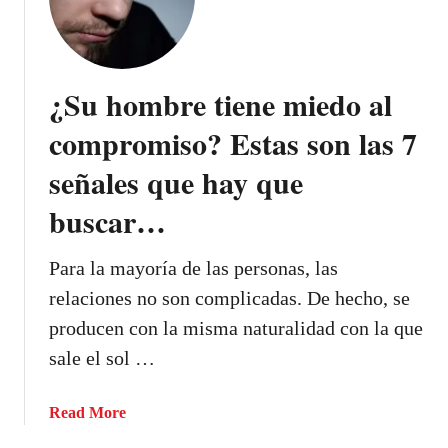
e
n
t
e
i
m
e
i
¿Su hombre tiene miedo al
n
e
e
compromiso? Estas son las 7
d
m
o
señales que hay que
i
a
e
a
buscar…
d
m
o
a
Para la mayoría de las personas, las
d
r
relaciones no son complicadas. De hecho, se
e
a
producen con la misma naturalidad con la que
m
sale el sol …
a
r
a
Read More
?
b
E