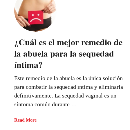
s
l
¿
a
C
a
ó
b
m
u
o
¿Cuál es el mejor remedio de
e
h
l
a
la abuela para la sequedad
a
c
p
íntima?
e
a
r
r
t
Este remedio de la abuela es la única solución
a
u
para combatir la sequedad íntima y eliminarla
e
p
l
definitivamente. La sequedad vaginal es un
r
s
síntoma común durante …
o
í
p
n
i
a
Read More
d
o
b
r