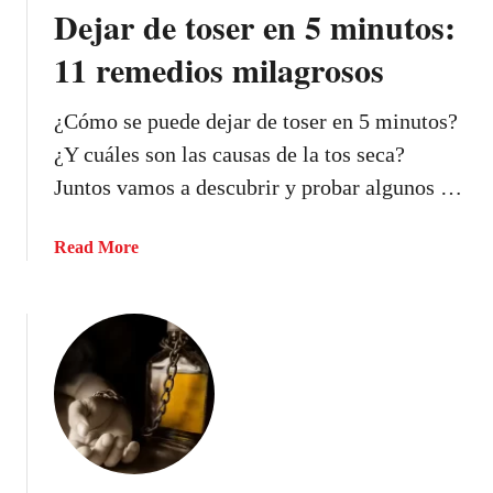
Dejar de toser en 5 minutos:
11 remedios milagrosos
¿Cómo se puede dejar de toser en 5 minutos?
¿Y cuáles son las causas de la tos seca?
Juntos vamos a descubrir y probar algunos …
a
Read More
b
o
u
t
D
e
j
a
r