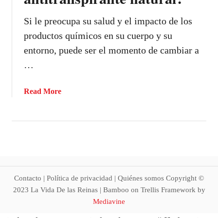
a
?
l
Si le preocupa su salud y el impacto de los
a
productos químicos en su cuerpo y su
s
entorno, puede ser el momento de cambiar a
e
q
…
u
e
a
Read More
d
b
a
o
d
u
í
t
n
¿
t
C
i
u
m
Contacto | Política de privacidad | Quiénes somos Copyright ©
á
a
2023 La Vida De las Reinas | Bamboo on Trellis Framework by
l
?
Mediavine
e