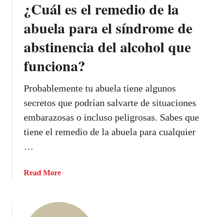
¿Cuál es el remedio de la
d
e
abuela para el síndrome de
t
abstinencia del alcohol que
o
s
funciona?
e
r
Probablemente tu abuela tiene algunos
e
n
secretos que podrían salvarte de situaciones
5
embarazosas o incluso peligrosas. Sabes que
m
tiene el remedio de la abuela para cualquier
i
…
n
u
t
a
Read More
o
b
s
o
:
u
1