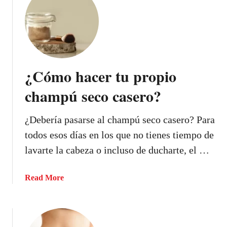
t
1
¿
r
C
e
u
m
á
e
l
¿Cómo hacer tu propio
d
e
i
s
champú seco casero?
o
e
s
l
¿Debería pasarse al champú seco casero? Para
m
r
todos esos días en los que no tienes tiempo de
i
e
l
m
lavarte la cabeza o incluso de ducharte, el …
a
e
g
d
a
Read More
r
i
b
o
o
o
s
d
u
o
e
t