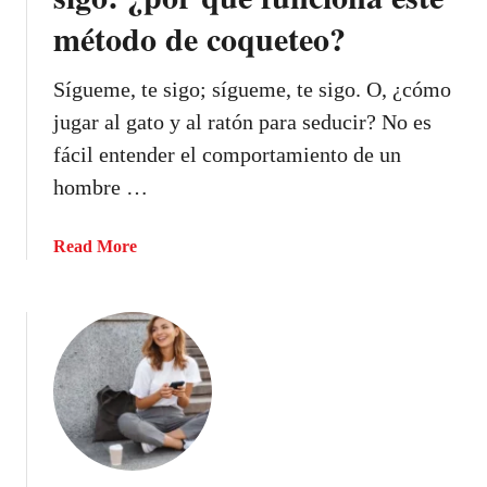
a
método de coqueteo?
s
d
e
Sígueme, te sigo; sígueme, te sigo. O, ¿cómo
s
jugar al gato y al ratón para seducir? No es
e
fácil entender el comportamiento de un
d
hombre …
u
c
i
a
Read More
r
b
a
o
t
u
u
t
e
S
n
í
a
g
m
u
o
e