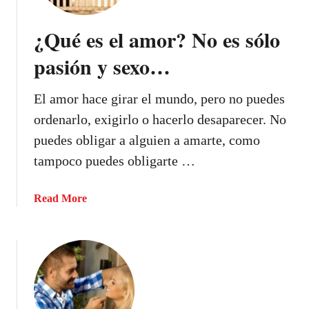
m
o
¿Qué es el amor? No es sólo
d
e
pasión y sexo…
b
e
El amor hace girar el mundo, pero no puedes
s
ordenarlo, exigirlo o hacerlo desaparecer. No
e
r
puedes obligar a alguien a amarte, como
l
tampoco puedes obligarte …
a
c
a
Read More
i
b
t
o
a
u
p
t
e
¿
r
Q
f