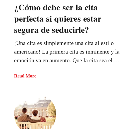
¿Cómo debe ser la cita
perfecta si quieres estar
segura de seducirle?
¡Una cita es simplemente una cita al estilo
americano! La primera cita es inminente y la
emoción va en aumento. Que la cita sea el …
a
Read More
b
o
u
t
¿
C
ó