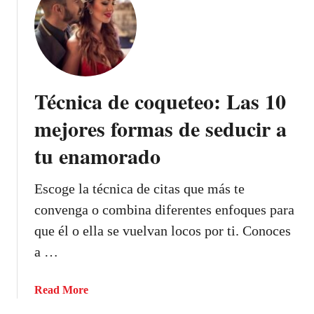
p
A
e
a
s
g
s
í
u
i
e
r
ó
s
a
Técnica de coqueteo: Las 10
n
c
d
y
o
e
mejores formas de seducir a
s
m
s
e
tu enamorado
o
e
x
s
d
o
e
u
Escoge la técnica de citas que más te
…
r
c
convenga o combina diferentes enfoques para
e
i
que él o ella se vuelvan locos por ti. Conoces
c
r
a …
o
l
n
e
o
?
a
Read More
c
b