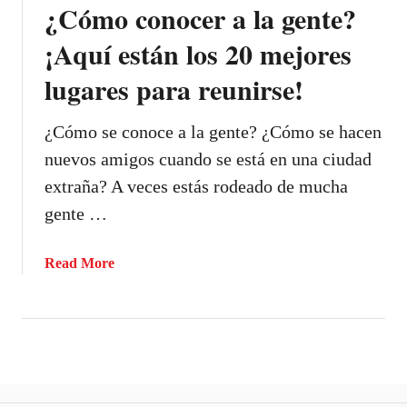
¿Cómo conocer a la gente?
r
m
a
e
¡Aquí están los 20 mejores
d
,
lugares para reunirse!
o
t
e
s
¿Cómo se conoce a la gente? ¿Cómo se hacen
i
nuevos amigos cuando se está en una ciudad
g
extraña? A veces estás rodeado de mucha
o
gente …
;
s
í
a
Read More
g
b
u
o
e
u
m
t
e
¿
,
C