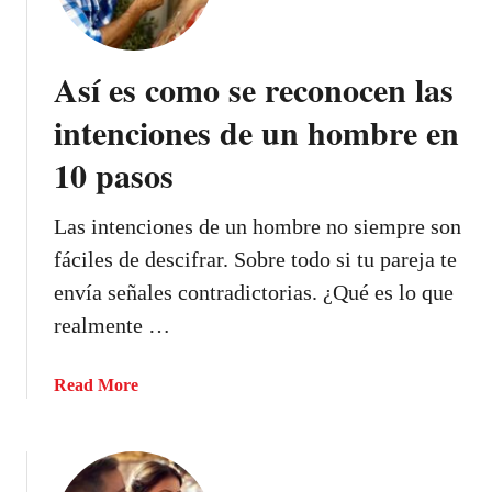
u
e
é
c
e
t
Así es como se reconocen las
s
a
e
intenciones de un hombre en
s
l
i
10 pasos
a
q
m
u
o
Las intenciones de un hombre no siempre son
i
r
e
fáciles de descifrar. Sobre todo si tu pareja te
?
r
envía señales contradictorias. ¿Qué es lo que
N
e
realmente …
o
s
e
e
s
a
Read More
s
s
b
t
ó
o
a
l
u
r
o
t
s