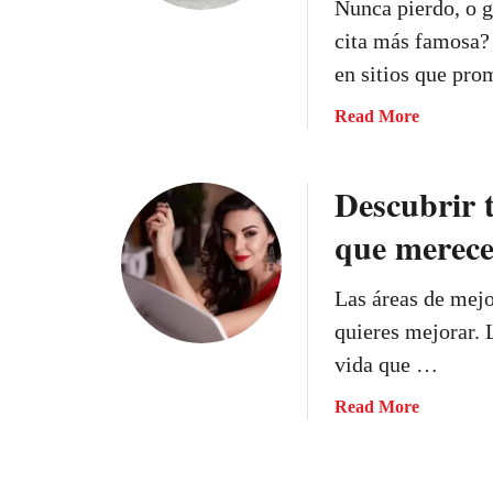
Nunca pierdo, o 
l
s
cita más famosa? 
a
,
en sitios que pr
v
P
i
a
a
Read More
d
t
b
a
h
o
,
o
Descubrir t
u
d
s
t
e
y
que merece
“
b
L
N
e
o
Las áreas de mejor
u
s
g
n
quieres mejorar. 
s
o
c
vida que …
e
s
a
g
:
p
a
Read More
u
C
i
b
i
o
e
o
r
n
r
u