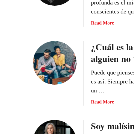
profunda es el mi
conscientes de q
a
Read More
b
o
¿Cuál es la
u
t
alguien no 
L
a
Puede que pienses
i
m
es así. Siempre h
a
un …
g
e
a
Read More
n
b
q
o
Soy malísim
u
u
e
t