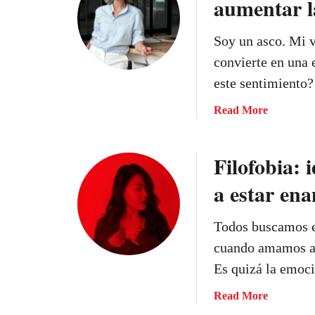
aumentar l
m
¿
i
C
Soy un asco. Mi v
r
u
e
á
convierte en una 
s
l
este sentimiento
p
e
r
s
a
Read More
i
l
b
m
a
o
Filofobia: 
e
s
u
r
e
t
a estar en
o
ñ
S
t
a
o
Todos buscamos e
e
l
y
r
d
m
cuando amamos a 
e
e
a
Es quizá la emo
v
f
l
e
i
í
a
Read More
l
n
s
b