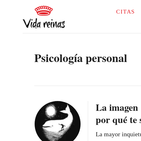
S
CITAS
k
i
p
t
Psicología personal
o
C
o
n
t
La imagen 
e
por qué te 
n
t
La mayor inquietu