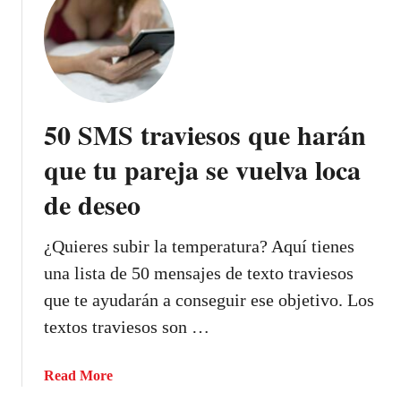
t
e
7
s
0
e
h
x
e
t
r
50 SMS traviesos que harán
i
m
n
o
que tu pareja se vuelva loca
g
s
p
de deseo
o
a
s
r
S
¿Quieres subir la temperatura? Aquí tienes
a
M
una lista de 50 mensajes de texto traviesos
s
S
que te ayudarán a conseguir ese objetivo. Los
e
p
r
textos traviesos son …
a
t
r
r
a
a
Read More
a
d
b