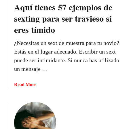
Aquí tienes 57 ejemplos de
sexting para ser travieso si
eres tímido
¿Necesitas un sext de muestra para tu novio?
Estás en el lugar adecuado. Escribir un sext
puede ser intimidante. Si nunca has utilizado
un mensaje …
a
Read More
b
o
u
t
A
q