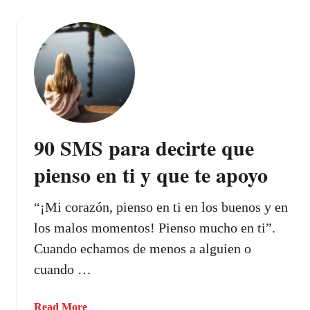
v
e
o
i
c
u
e
i
t
s
r
5
o
“
0
s
T
S
i
e
M
e
e
S
r
90 SMS para decirte que
c
t
e
h
r
pienso en ti y que te apoyo
s
o
a
t
d
v
í
“¡Mi corazón, pienso en ti en los buenos y en
e
i
m
m
los malos momentos! Pienso mucho en ti”.
e
i
e
s
Cuando echamos de menos a alguien o
d
n
o
cuando …
o
o
s
s
q
a
Read More
,