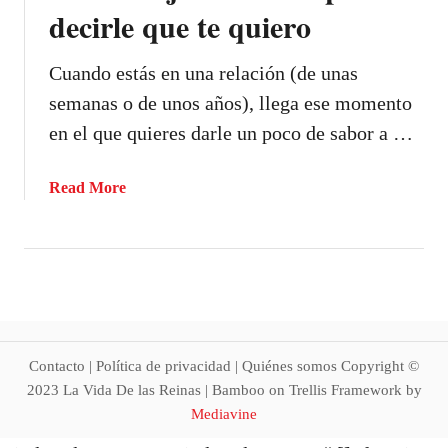
t
decirle que te quiero
e
a
Cuando estás en una relación (de unas
p
semanas o de unos años), llega ese momento
o
en el que quieres darle un poco de sabor a …
y
o
a
Read More
b
o
u
t
5
0
m
Contacto | Política de privacidad | Quiénes somos Copyright ©
e
2023 La Vida De las Reinas | Bamboo on Trellis Framework by
n
Mediavine
s