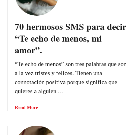
u
í
t
70 hermosos SMS para decir
i
e
“Te echo de menos, mi
n
amor”.
e
s
5
“Te echo de menos” son tres palabras que son
7
a la vez tristes y felices. Tienen una
e
connotación positiva porque significa que
j
quieres a alguien …
e
m
p
a
Read More
l
b
o
o
s
u
d