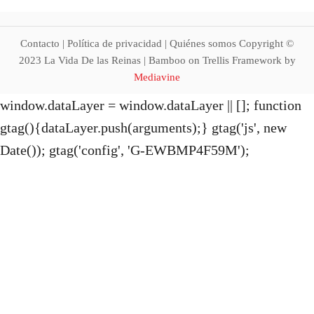
a
t
Contacto | Política de privacidad | Quiénes somos Copyright ©
i
2023 La Vida De las Reinas | Bamboo on Trellis Framework by
Mediavine
o
window.dataLayer = window.dataLayer || []; function
gtag(){dataLayer.push(arguments);} gtag('js', new
n
Date()); gtag('config', 'G-EWBMP4F59M');