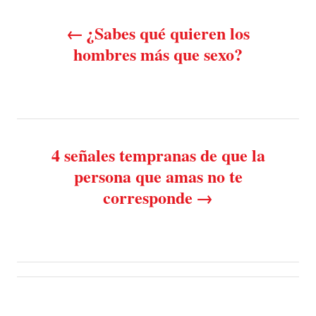
P
d
g
o
o
¿Sabes qué quieren los
n
o
r
hombres más que sexo?
i
e
s
s
t
n
4 señales tempranas de que la
persona que amas no te
a
corresponde
v
i
g