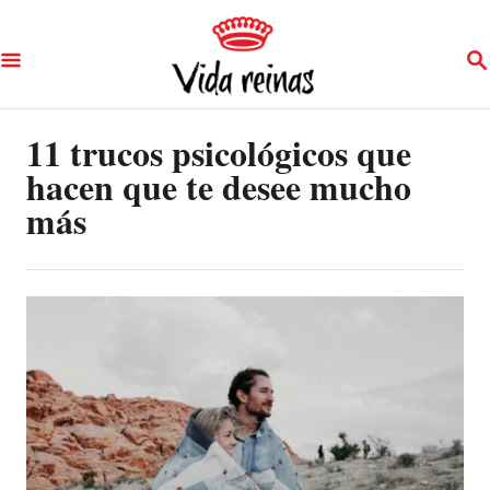
S
S
k
E
A
i
R
p
11 trucos psicológicos que
C
H
hacen que te desee mucho
t
más
o
C
o
n
t
e
n
t