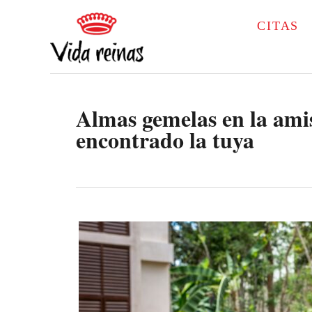
S
CITAS
k
i
p
Almas gemelas en la amis
t
encontrado la tuya
o
C
o
n
t
e
n
t