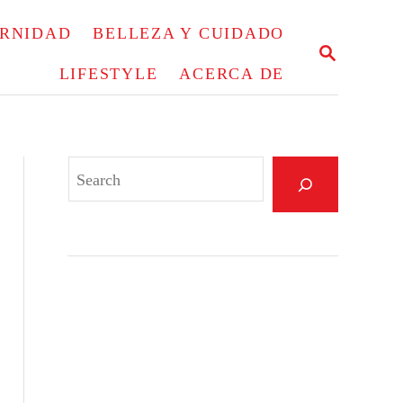
ERNIDAD
BELLEZA Y CUIDADO
S
E
LIFESTYLE
ACERCA DE
A
R
C
H