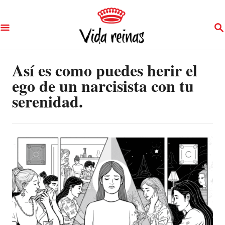
S
S
k
E
A
i
R
p
Así es como puedes herir el
C
H
ego de un narcisista con tu
t
serenidad.
o
C
o
n
t
e
n
t