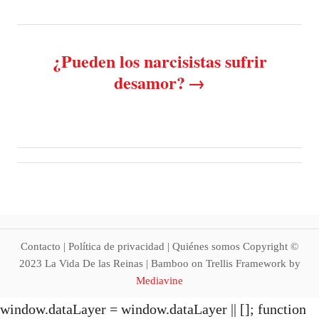
n
a
¿Pueden los narcisistas sufrir
v
desamor?
i
g
a
t
i
Contacto | Política de privacidad | Quiénes somos Copyright ©
2023 La Vida De las Reinas | Bamboo on Trellis Framework by
o
Mediavine
window.dataLayer = window.dataLayer || []; function
n