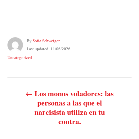
A
By
Sofia Schweiger
u
P
Last updated:
11/06/2026
t
o
C
Uncategorized
h
s
a
o
t
t
r
e
e
P
d
g
o
o
Los monos voladores: las
n
o
r
personas a las que el
i
narcisista utiliza en tu
e
s
s
contra.
t