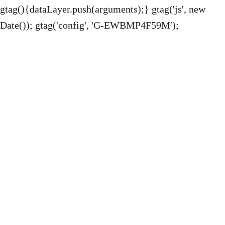
gtag(){dataLayer.push(arguments);} gtag('js', new
Date()); gtag('config', 'G-EWBMP4F59M');