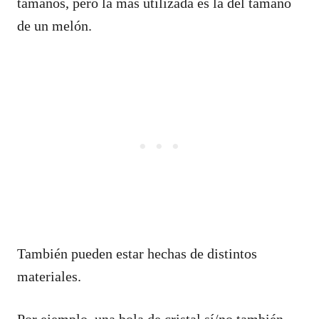
tamaños, pero la más utilizada es la del tamaño
de un melón.
También pueden estar hechas de distintos
materiales.
Por ejemplo, una bola de cristal sí/no también