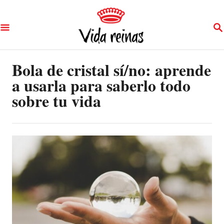
S
S
k
E
A
i
R
p
Bola de cristal sí/no: aprende
C
H
a usarla para saberlo todo
t
sobre tu vida
o
C
o
n
t
e
n
t