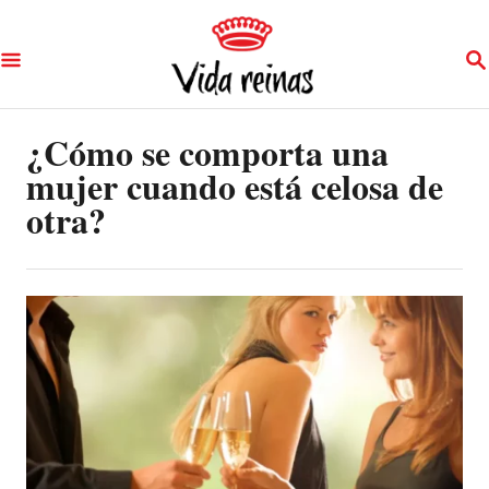
S
S
k
E
A
i
R
p
¿Cómo se comporta una
C
H
mujer cuando está celosa de
t
otra?
o
C
o
n
t
e
n
t