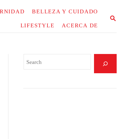
ERNIDAD
BELLEZA Y CUIDADO
S
E
LIFESTYLE
ACERCA DE
A
R
C
H