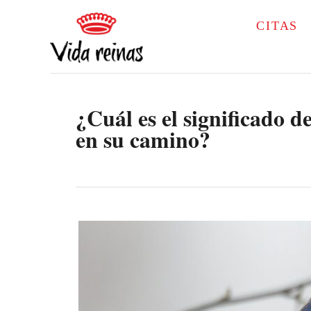
S
CITAS
k
i
p
¿Cuál es el significado d
t
en su camino?
o
C
o
n
t
e
n
t