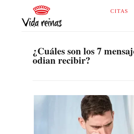
S
CITAS
k
i
p
¿Cuáles son los 7 mensaj
t
odian recibir?
o
C
o
n
t
e
n
t