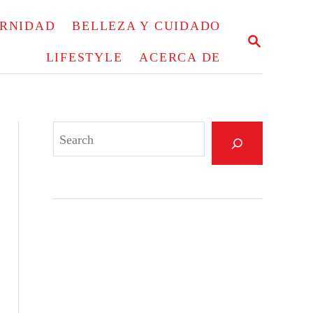
ERNIDAD
BELLEZA Y CUIDADO
S
E
LIFESTYLE
ACERCA DE
A
R
C
H