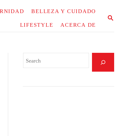
ERNIDAD
BELLEZA Y CUIDADO
S
E
LIFESTYLE
ACERCA DE
A
R
C
H