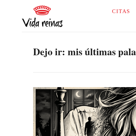
S
CITAS
k
i
p
Dejo ir: mis últimas pala
t
o
C
o
n
t
e
n
t