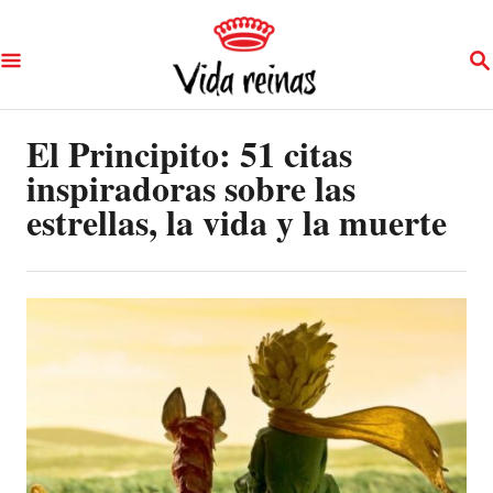
S
S
k
E
A
i
R
p
El Principito: 51 citas
C
H
inspiradoras sobre las
t
estrellas, la vida y la muerte
o
C
o
n
t
e
n
t