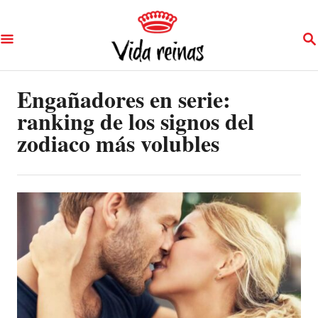
S
S
k
E
A
i
R
p
Engañadores en serie:
C
H
ranking de los signos del
t
zodiaco más volubles
o
C
o
n
t
e
n
t