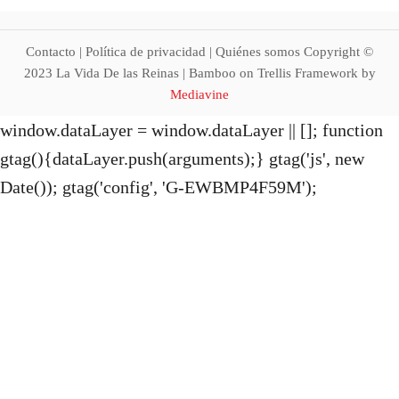
t
i
Contacto | Política de privacidad | Quiénes somos Copyright ©
2023 La Vida De las Reinas | Bamboo on Trellis Framework by
o
Mediavine
window.dataLayer = window.dataLayer || []; function
n
gtag(){dataLayer.push(arguments);} gtag('js', new
Date()); gtag('config', 'G-EWBMP4F59M');