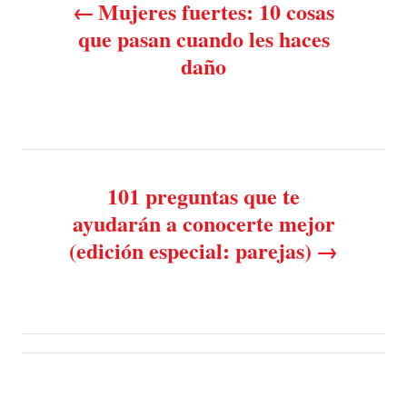
o
Mujeres fuertes: 10 cosas
n
o
r
que pasan cuando les haces
i
daño
e
s
s
t
n
101 preguntas que te
a
ayudarán a conocerte mejor
v
(edición especial: parejas)
i
g
a