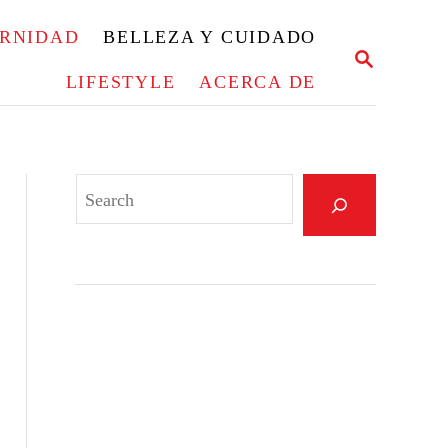
ERNIDAD
BELLEZA Y CUIDADO
S
E
LIFESTYLE
ACERCA DE
A
R
C
H