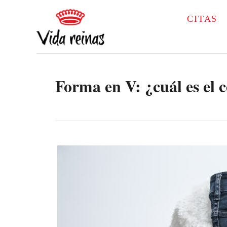
S
CITAS
k
i
p
Forma en V: ¿cuál es el 
t
o
C
o
n
t
e
n
t