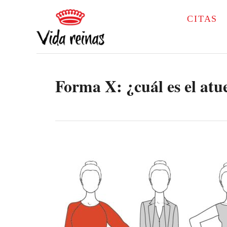
S
CITAS
k
i
p
Forma X: ¿cuál es el atu
t
o
C
o
n
t
e
n
t