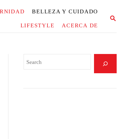
ERNIDAD
BELLEZA Y CUIDADO
S
E
LIFESTYLE
ACERCA DE
A
R
C
H