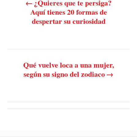
¿Quieres que te persiga?
n
o
r
Aquí tienes 20 formas de
i
despertar su curiosidad
e
s
s
t
n
Qué vuelve loca a una mujer,
a
según su signo del zodiaco
v
i
g
a