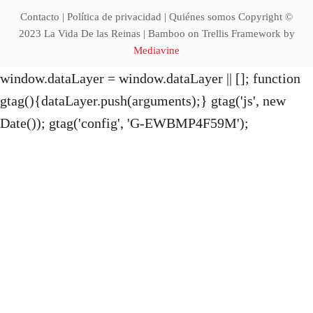
t
Contacto | Política de privacidad | Quiénes somos Copyright ©
i
2023 La Vida De las Reinas | Bamboo on Trellis Framework by
Mediavine
o
window.dataLayer = window.dataLayer || []; function
gtag(){dataLayer.push(arguments);} gtag('js', new
n
Date()); gtag('config', 'G-EWBMP4F59M');