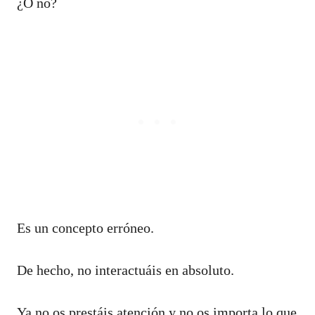
¿O no?
Es un concepto erróneo.
De hecho, no interactuáis en absoluto.
Ya no os prestáis atención y no os importa lo que