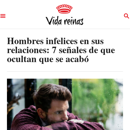
S
S
k
E
A
i
R
p
Hombres infelices en sus
C
H
relaciones: 7 señales de que
t
ocultan que se acabó
o
C
o
n
t
e
n
t