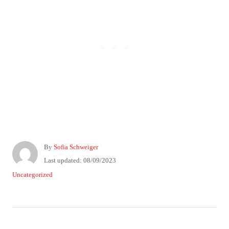
A
By
Sofia Schweiger
u
P
Last updated:
08/09/2023
t
o
C
Uncategorized
h
s
a
o
t
t
r
e
e
P
d
g
o
o