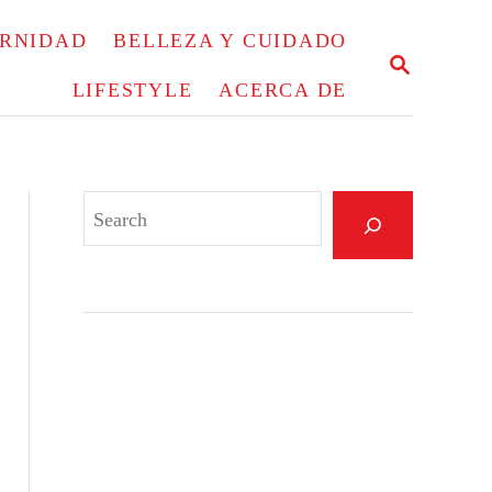
ERNIDAD
BELLEZA Y CUIDADO
S
E
LIFESTYLE
ACERCA DE
A
R
C
H