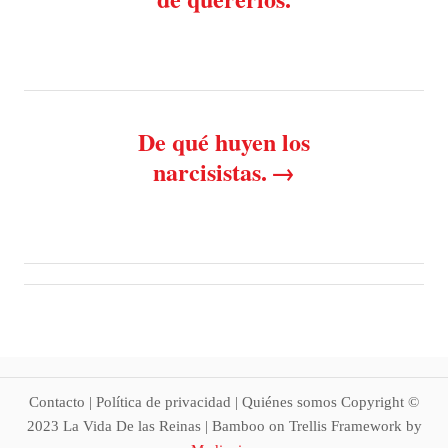
s
s
t
n
De qué huyen los
a
narcisistas.
v
i
g
a
t
Contacto | Política de privacidad | Quiénes somos Copyright ©
i
2023 La Vida De las Reinas | Bamboo on Trellis Framework by