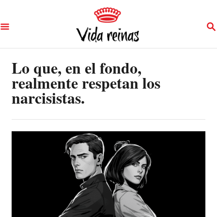
S
S
k
E
A
i
R
p
Lo que, en el fondo,
C
H
realmente respetan los
t
narcisistas.
o
C
o
n
t
e
n
t