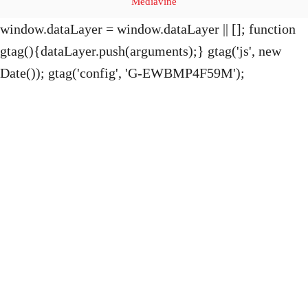
Mediavine
o
window.dataLayer = window.dataLayer || []; function
gtag(){dataLayer.push(arguments);} gtag('js', new
n
Date()); gtag('config', 'G-EWBMP4F59M');