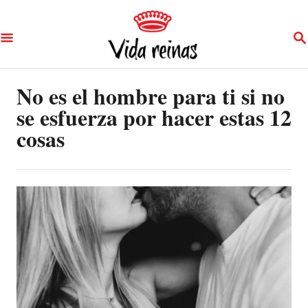
S
S
k
E
A
i
R
p
No es el hombre para ti si no
C
H
se esfuerza por hacer estas 12
t
cosas
o
C
o
n
t
e
n
t