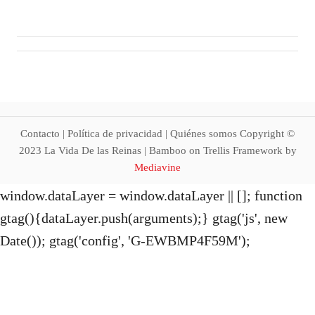
i
g
a
t
i
Contacto | Política de privacidad | Quiénes somos Copyright ©
2023 La Vida De las Reinas | Bamboo on Trellis Framework by
o
Mediavine
window.dataLayer = window.dataLayer || []; function
n
gtag(){dataLayer.push(arguments);} gtag('js', new
Date()); gtag('config', 'G-EWBMP4F59M');