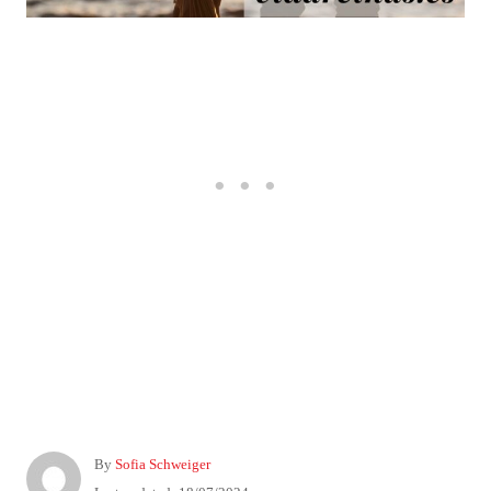
A
By
Sofia Schweiger
u