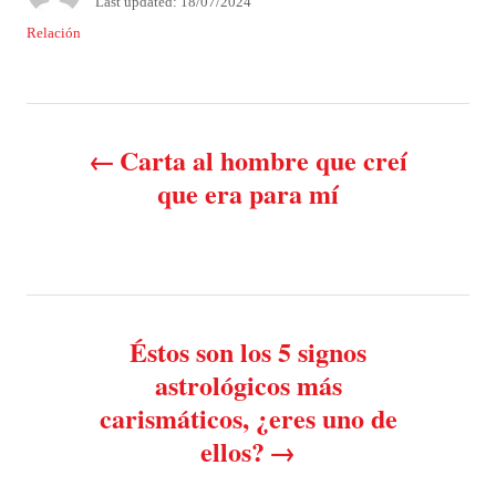
P
Last updated:
18/07/2024
t
o
C
Relación
h
s
a
o
t
t
r
e
e
P
d
g
o
o
Carta al hombre que creí
n
o
r
que era para mí
i
e
s
s
t
n
Éstos son los 5 signos
astrológicos más
a
carismáticos, ¿eres uno de
v
ellos?