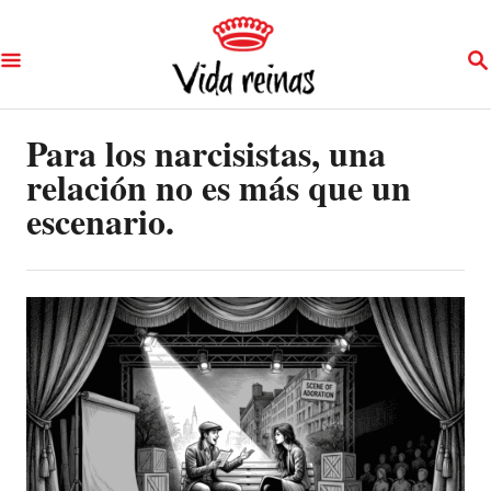
S
S
k
E
A
i
R
p
Para los narcisistas, una
C
H
relación no es más que un
t
escenario.
o
C
o
n
t
e
n
t