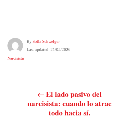
A
By
Sofia Schweiger
u
P
Last updated:
21/05/2026
t
o
C
Narcisista
h
s
a
o
t
t
r
e
e
P
d
g
o
o
El lado pasivo del
n
o
r
narcisista: cuando lo atrae
i
todo hacia sí.
e
s
s
t