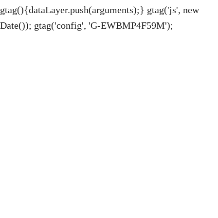
n
gtag(){dataLayer.push(arguments);} gtag('js', new
Date()); gtag('config', 'G-EWBMP4F59M');