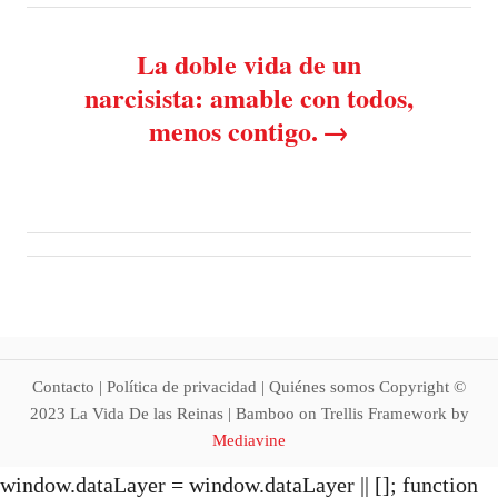
n
La doble vida de un
a
narcisista: amable con todos,
v
menos contigo.
i
g
a
t
i
Contacto | Política de privacidad | Quiénes somos Copyright ©
2023 La Vida De las Reinas | Bamboo on Trellis Framework by
o
Mediavine
window.dataLayer = window.dataLayer || []; function