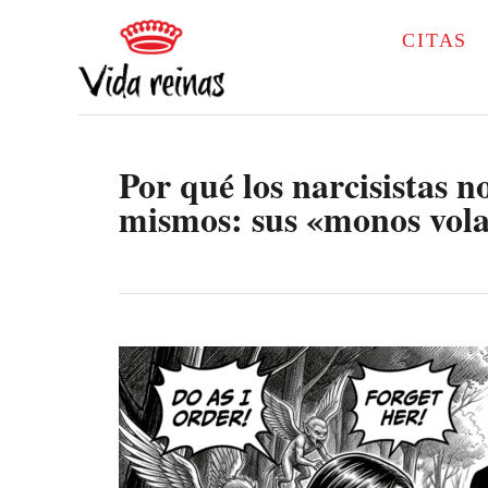
S
CITAS
k
i
p
Por qué los narcisistas n
t
mismos: sus «monos volad
o
C
o
n
t
e
n
t