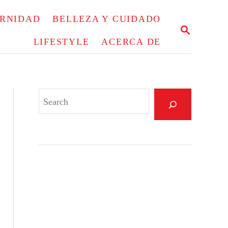
ERNIDAD
BELLEZA Y CUIDADO
S
E
LIFESTYLE
ACERCA DE
A
R
C
H