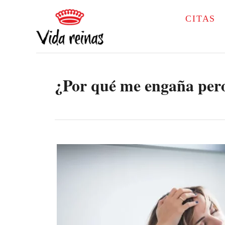
S
CITAS
k
i
p
¿Por qué me engaña per
t
o
C
o
n
t
e
n
t