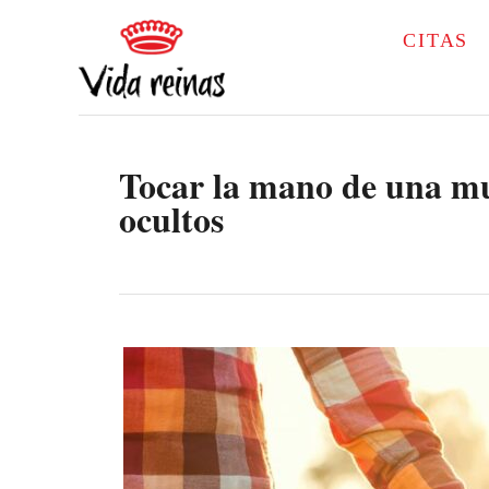
S
CITAS
k
i
p
Tocar la mano de una mu
t
ocultos
o
C
o
n
t
e
n
t