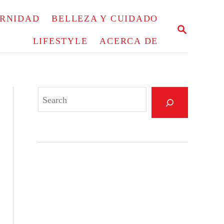
ERNIDAD
BELLEZA Y CUIDADO
S
E
LIFESTYLE
ACERCA DE
A
R
C
H