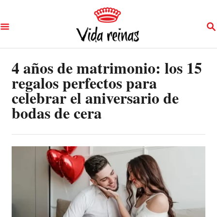
S
S
k
E
A
i
R
p
4 años de matrimonio: los 15
C
H
regalos perfectos para
t
celebrar el aniversario de
o
bodas de cera
C
o
n
t
e
n
t