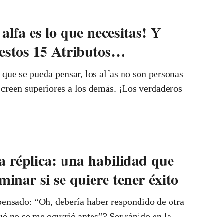
lfa es lo que necesitas! Y
 estos 15 Atributos…
o que se pueda pensar, los alfas no son personas
 creen superiores a los demás. ¡Los verdaderos
la réplica: una habilidad que
inar si se quiere tener éxito
ensado: “Oh, debería haber respondido de otra
é no se me ocurrió antes”? Ser rápido en la