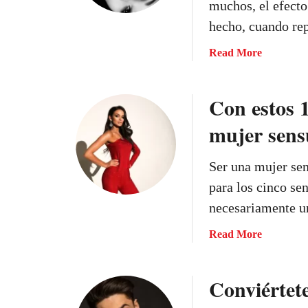
muchos, el efect
hecho, cuando r
a
Read More
b
o
Con estos 1
u
t
mujer sens
E
l
Ser una mujer sen
e
f
para los cinco se
e
necesariamente 
c
t
a
Read More
o
b
e
o
Conviértet
s
u
p
t