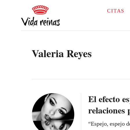
S
CITAS
k
i
p
t
Valeria Reyes
o
C
o
n
t
El efecto e
e
relaciones 
n
t
“Espejo, espejo d