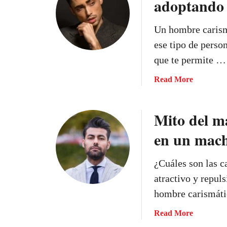
adoptando 
e
C
j
o
Un hombre carismá
o
n
o
e
ese tipo de perso
c
s
que te permite …
ó
t
m
o
a
Read More
o
s
b
c
1
o
Mito del m
o
2
u
n
c
t
en un mach
s
o
C
t
n
o
¿Cuáles son las c
r
s
n
u
e
v
atractivo y repul
i
j
i
hombre carismáti
r
o
é
r
s
r
a
Read More
e
,
t
b