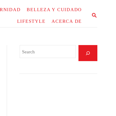
ERNIDAD
BELLEZA Y CUIDADO
S
E
LIFESTYLE
ACERCA DE
A
R
C
H