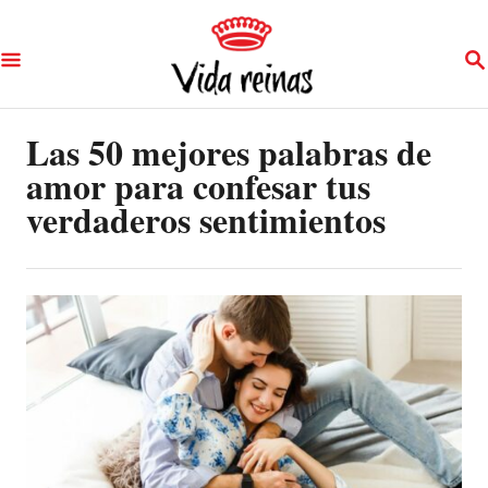
S
S
k
E
A
i
R
p
Las 50 mejores palabras de
C
H
amor para confesar tus
t
verdaderos sentimientos
o
C
o
n
t
e
n
t