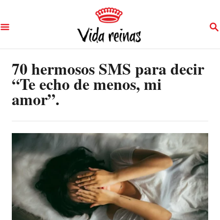
S
S
k
E
A
i
R
p
70 hermosos SMS para decir
C
H
“Te echo de menos, mi
t
amor”.
o
C
o
n
t
e
n
t