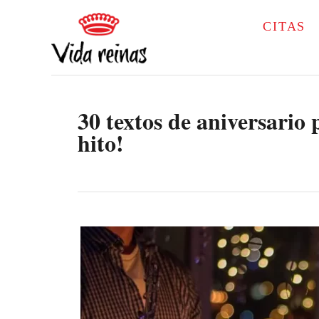
S
CITAS
k
i
p
30 textos de aniversario 
t
hito!
o
C
o
n
t
e
n
t