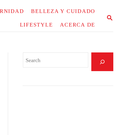
ERNIDAD
BELLEZA Y CUIDADO
S
E
LIFESTYLE
ACERCA DE
A
R
C
H