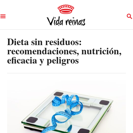
S
S
k
E
A
i
R
p
Dieta sin residuos:
C
H
recomendaciones, nutrición,
t
eficacia y peligros
o
C
o
n
t
e
n
t