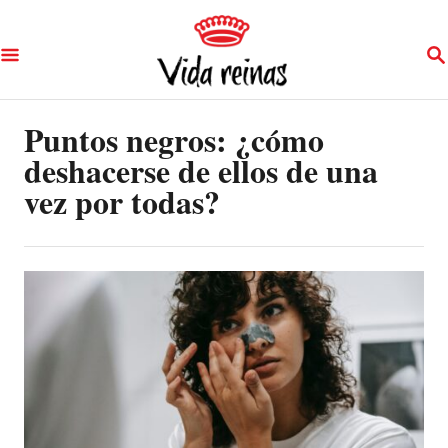
S
S
k
E
A
i
R
p
Puntos negros: ¿cómo
C
H
deshacerse de ellos de una
t
vez por todas?
o
C
o
n
t
e
n
t