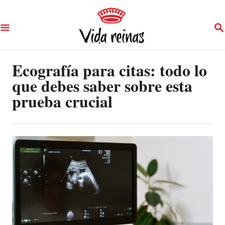
S
S
k
E
A
i
R
p
Ecografía para citas: todo lo
C
H
que debes saber sobre esta
t
prueba crucial
o
C
o
n
t
e
n
t