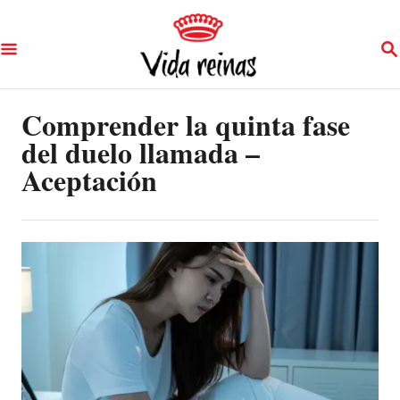
S
S
k
E
A
i
R
p
Comprender la quinta fase
C
H
del duelo llamada –
t
Aceptación
o
C
o
n
t
e
n
t