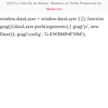
i
2023 La Vida De las Reinas | Bamboo on Trellis Framework by
Mediavine
o
window.dataLayer = window.dataLayer || []; function
gtag(){dataLayer.push(arguments);} gtag('js', new
n
Date()); gtag('config', 'G-EWBMP4F59M');