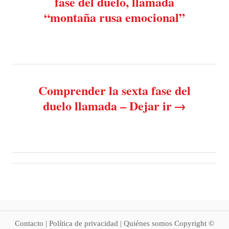
fase del duelo, llamada
i
“montaña rusa emocional”
e
s
s
t
n
Comprender la sexta fase del
a
duelo llamada – Dejar ir
v
i
g
a
t
Contacto | Política de privacidad | Quiénes somos Copyright ©