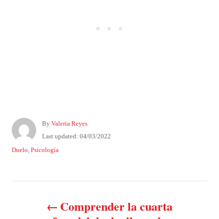
A
By
Valeria Reyes
u
P
Last updated:
04/03/2022
t
o
C
Duelo
,
Psicología
h
s
a
o
t
t
r
e
e
P
d
g
o
o
Comprender la cuarta
n
o
r