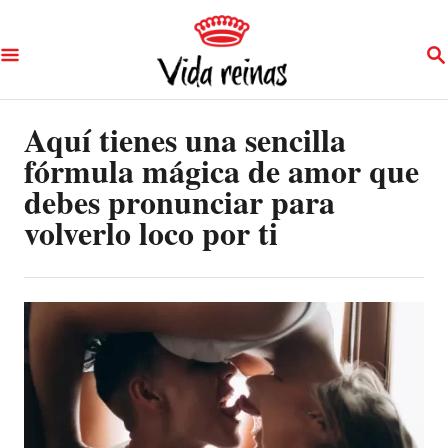
S
S
k
E
A
i
R
p
Aquí tienes una sencilla
C
H
fórmula mágica de amor que
t
debes pronunciar para
o
volverlo loco por ti
C
o
n
t
e
n
t