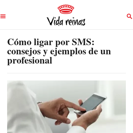
S
S
k
E
A
i
R
p
Cómo ligar por SMS:
C
H
consejos y ejemplos de un
t
profesional
o
C
o
n
t
e
n
t