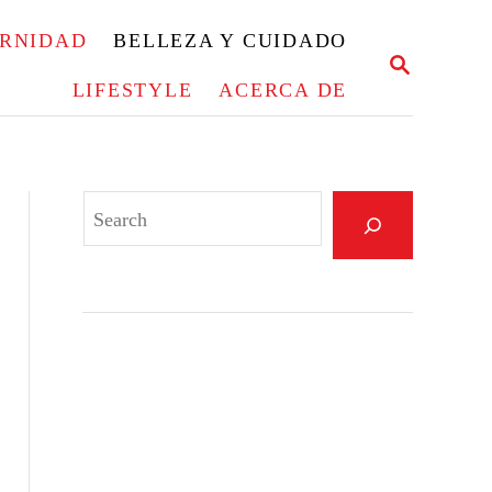
ERNIDAD
BELLEZA Y CUIDADO
S
E
LIFESTYLE
ACERCA DE
A
R
C
H