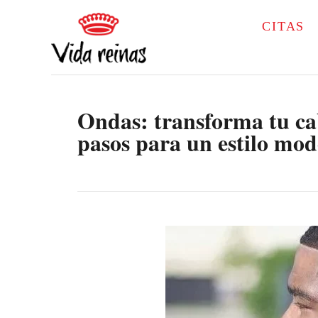
S
CITAS
k
i
p
Ondas: transforma tu cabe
t
pasos para un estilo mo
o
C
o
n
t
e
n
t