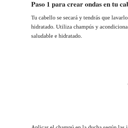
Paso 1 para crear ondas en tu cab
Tu cabello se secará y tendrás que lavar
hidratado. Utiliza champús y acondiciona
saludable e hidratado.
Aplicar el champú en la ducha según las i