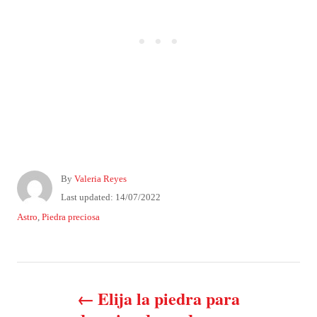
A
By
Valeria Reyes
u
P
Last updated:
14/07/2022
t
o
C
Astro
,
Piedra preciosa
h
s
a
o
t
t
r
e
e
P
d
g
o
o
Elija la piedra para
n
o
r