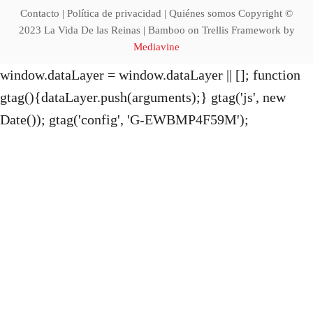
i
Contacto | Política de privacidad | Quiénes somos Copyright ©
2023 La Vida De las Reinas | Bamboo on Trellis Framework by
o
Mediavine
window.dataLayer = window.dataLayer || []; function
n
gtag(){dataLayer.push(arguments);} gtag('js', new
Date()); gtag('config', 'G-EWBMP4F59M');