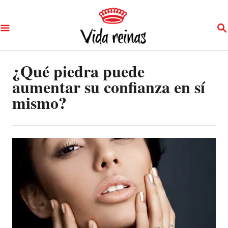
S
S
k
E
A
i
R
p
¿Qué piedra puede
C
H
aumentar su confianza en sí
t
mismo?
o
C
o
n
t
e
n
t