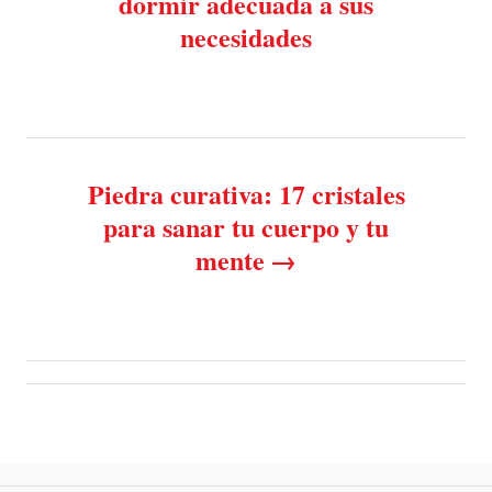
dormir adecuada a sus
i
necesidades
e
s
s
t
n
Piedra curativa: 17 cristales
a
para sanar tu cuerpo y tu
v
mente
i
g
a
t