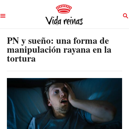
S
S
k
E
A
i
R
p
PN y sueño: una forma de
C
H
manipulación rayana en la
t
tortura
o
C
o
n
t
e
n
t