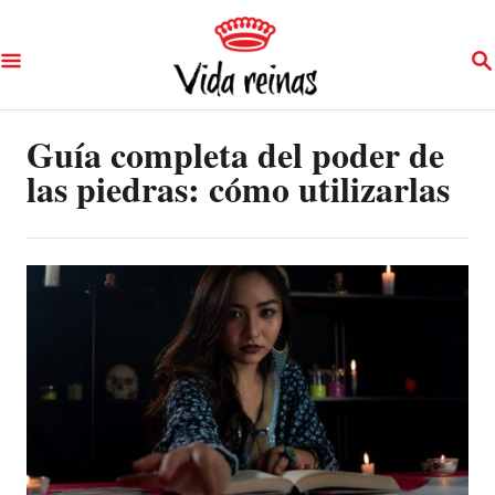
S
S
k
E
A
i
R
p
Guía completa del poder de
C
H
las piedras: cómo utilizarlas
t
o
C
o
n
t
e
n
t