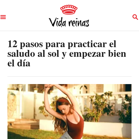
S
S
k
E
A
i
R
p
12 pasos para practicar el
C
H
saludo al sol y empezar bien
t
el día
o
C
o
n
t
e
n
t