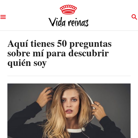
S
S
k
E
A
i
R
p
Aquí tienes 50 preguntas
C
H
sobre mí para descubrir
t
quién soy
o
C
o
n
t
e
n
t