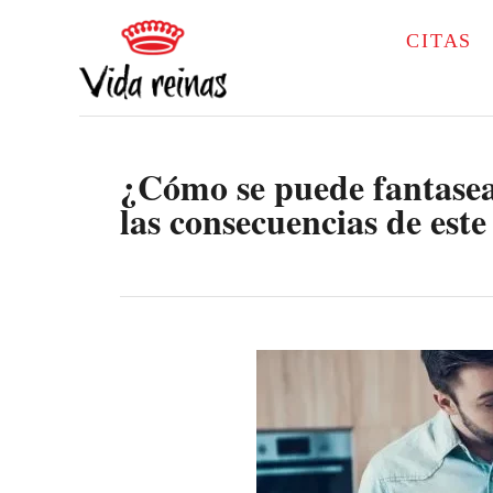
S
CITAS
k
i
p
¿Cómo se puede fantasear
t
las consecuencias de es
o
C
o
n
t
e
n
t