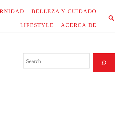
ERNIDAD
BELLEZA Y CUIDADO
S
E
LIFESTYLE
ACERCA DE
A
R
C
H