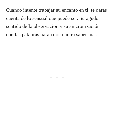
Cuando intente trabajar su encanto en ti, te darás
cuenta de lo sensual que puede ser. Su agudo
sentido de la observación y su sincronización
con las palabras harán que quiera saber más.