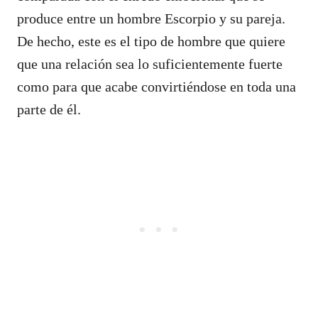
produce entre un hombre Escorpio y su pareja.
De hecho, este es el tipo de hombre que quiere
que una relación sea lo suficientemente fuerte
como para que acabe convirtiéndose en toda una
parte de él.