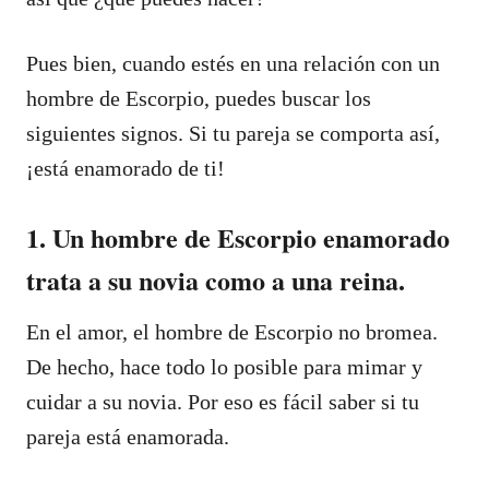
Pues bien, cuando estés en una relación con un
hombre de Escorpio, puedes buscar los
siguientes signos. Si tu pareja se comporta así,
¡está enamorado de ti!
1. Un hombre de Escorpio enamorado
trata a su novia como a una reina.
En el amor, el hombre de Escorpio no bromea.
De hecho, hace todo lo posible para mimar y
cuidar a su novia. Por eso es fácil saber si tu
pareja está enamorada.