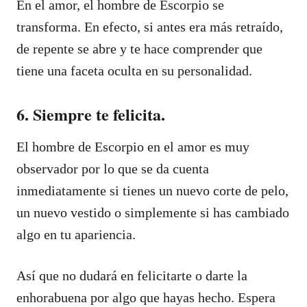
En el amor, el hombre de Escorpio se
transforma. En efecto, si antes era más retraído,
de repente se abre y te hace comprender que
tiene una faceta oculta en su personalidad.
6. Siempre te felicita.
El hombre de Escorpio en el amor es muy
observador por lo que se da cuenta
inmediatamente si tienes un nuevo corte de pelo,
un nuevo vestido o simplemente si has cambiado
algo en tu apariencia.
Así que no dudará en felicitarte o darte la
enhorabuena por algo que hayas hecho. Espera