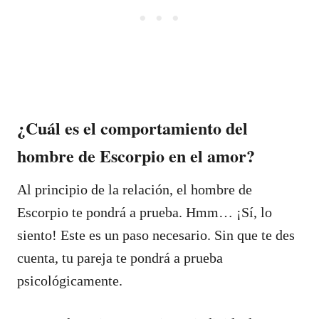
¿Cuál es el comportamiento del
hombre de Escorpio en el amor?
Al principio de la relación, el hombre de
Escorpio te pondrá a prueba. Hmm… ¡Sí, lo
siento! Este es un paso necesario. Sin que te des
cuenta, tu pareja te pondrá a prueba
psicológicamente.