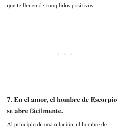
que te llenen de cumplidos positivos.
7. En el amor, el hombre de Escorpio
se abre fácilmente.
Al principio de una relación, el hombre de