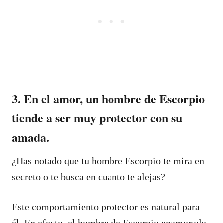
3. En el amor, un hombre de Escorpio
tiende a ser muy protector con su
amada.
¿Has notado que tu hombre Escorpio te mira en
secreto o te busca en cuanto te alejas?
Este comportamiento protector es natural para
él. En efecto, el hombre de Escorpio enamorado