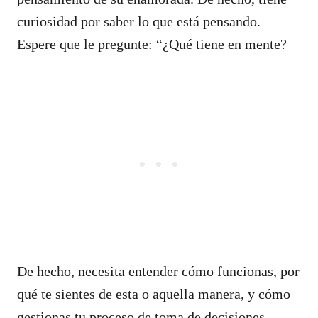
curiosidad por saber lo que está pensando.
Espere que le pregunte: “¿Qué tiene en mente?
De hecho, necesita entender cómo funcionas, por
qué te sientes de esta o aquella manera, y cómo
gestionas tu proceso de toma de decisiones.