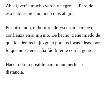
Ah, sí, verás mucho verde y negro… ¡Pero de
eso hablaremos un poco más abajo!
Por otro lado, el hombre de Escorpio carece de
confianza en sí mismo. De hecho, tiene miedo de
que los demás le juzguen por sus locas ideas, por
lo que no se encariña fácilmente con la gente.
Hace todo lo posible para mantenerlos a
distancia.