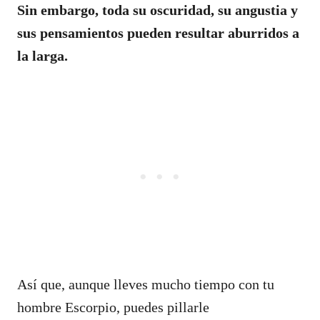
Sin embargo, toda su oscuridad, su angustia y
sus pensamientos pueden resultar aburridos a
la larga.
Así que, aunque lleves mucho tiempo con tu
hombre Escorpio, puedes pillarle