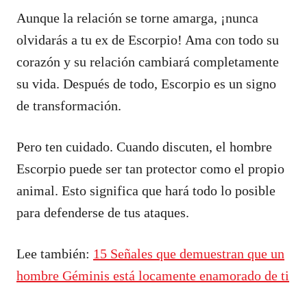
Aunque la relación se torne amarga, ¡nunca
olvidarás a tu ex de Escorpio! Ama con todo su
corazón y su relación cambiará completamente
su vida. Después de todo, Escorpio es un signo
de transformación.
Pero ten cuidado. Cuando discuten, el hombre
Escorpio puede ser tan protector como el propio
animal. Esto significa que hará todo lo posible
para defenderse de tus ataques.
Lee también:
15 Señales que demuestran que un
hombre Géminis está locamente enamorado de ti