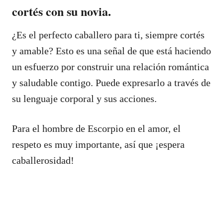
cortés con su novia.
¿Es el perfecto caballero para ti, siempre cortés
y amable? Esto es una señal de que está haciendo
un esfuerzo por construir una relación romántica
y saludable contigo. Puede expresarlo a través de
su lenguaje corporal y sus acciones.
Para el hombre de Escorpio en el amor, el
respeto es muy importante, así que ¡espera
caballerosidad!