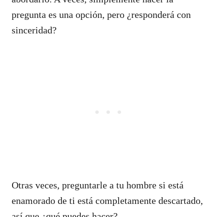
pregunta es una opción, pero ¿responderá con
sinceridad?
Otras veces, preguntarle a tu hombre si está
enamorado de ti está completamente descartado,
así que ¿qué puedes hacer?