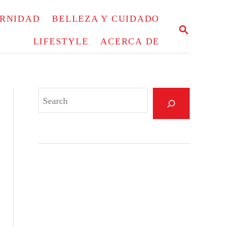
ERNIDAD
BELLEZA Y CUIDADO
S
E
LIFESTYLE
ACERCA DE
A
R
C
H