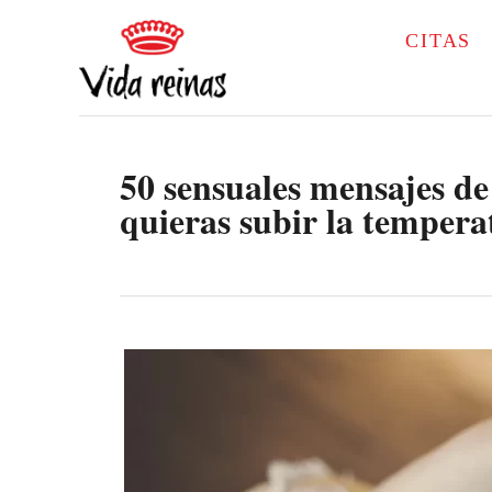
S
CITAS
k
i
p
50 sensuales mensajes d
t
quieras subir la tempera
o
C
o
n
t
e
n
t