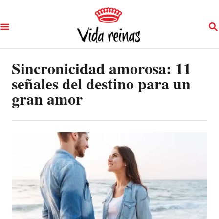
S
S
k
E
A
i
R
p
Sincronicidad amorosa: 11
C
H
señales del destino para un
t
gran amor
o
C
o
n
t
e
n
t