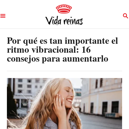
S
S
k
E
A
i
R
p
Por qué es tan importante el
C
H
ritmo vibracional: 16
t
consejos para aumentarlo
o
C
o
n
t
e
n
t