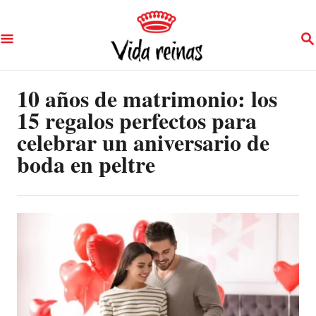
S
S
k
E
A
i
R
p
10 años de matrimonio: los
C
H
15 regalos perfectos para
t
celebrar un aniversario de
o
boda en peltre
C
o
n
t
e
n
t